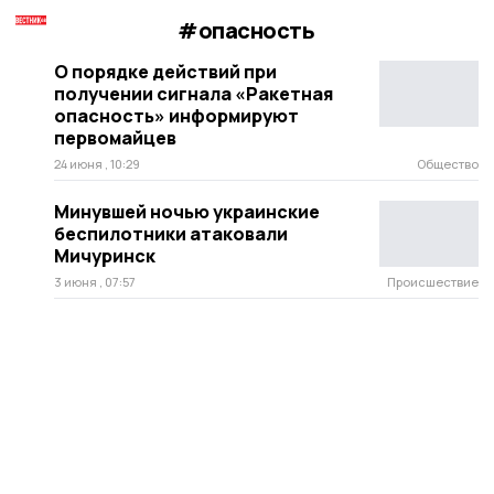
#опасность
О порядке действий при
получении сигнала «Ракетная
опасность» информируют
первомайцев
24 июня , 10:29
Общество
Минувшей ночью украинские
беспилотники атаковали
Мичуринск
3 июня , 07:57
Происшествие