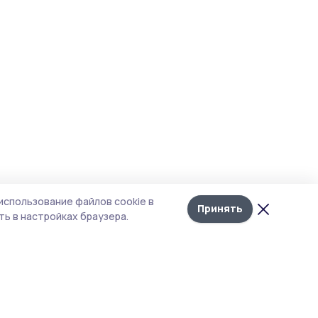
использование файлов cookie в
Принять
ь в настройках браузера.
тика конфиденциальности
 содержит сервисы, использующие
ies. Продолжая пользоваться данным
ом, вы подтверждаете свое согласие на
льзование файлов cookie в соответствии с