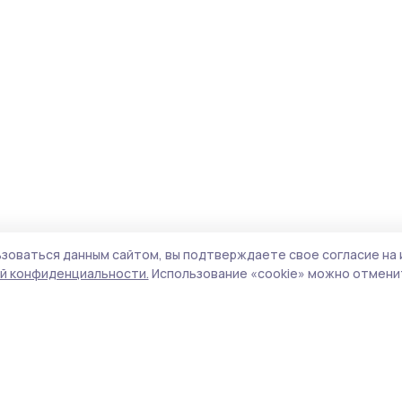
зоваться данным сайтом, вы подтверждаете свое согласие на 
й конфиденциальности.
Использование «cookie» можно отменит
Учредители (соучредители):
ООО
Поли
«Издательский дом «Тамбов», Администрация
Сайт
Первомайского муниципального округа
cook
Тамбовской области.
сайт
Адрес редакции:
392000, Тамбовская обл.,
испо