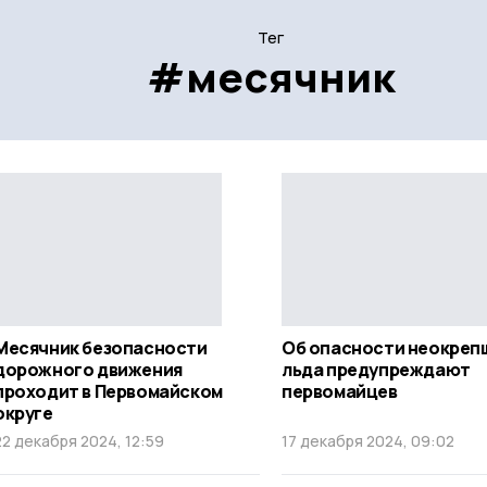
Тег
#месячник
Месячник безопасности
Об опасности неокреп
дорожного движения
льда предупреждают
проходит в Первомайском
первомайцев
округе
22 декабря 2024, 12:59
17 декабря 2024, 09:02