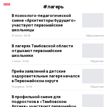
#лагерь
В психолого-педагогической
смене «Архитекторы будущего»
участвуют первомайские
школьницы
31 июля , 08:18
Образование
В лагерях Тамбовской области
отдыхают первомайские
школьники
7 июня , 14:59
Общество
Приём заявлений в детские
оздоровительные лагеря начался
в Первомайском округе
15 апреля , 15:59
Общество
В профильной смене для
подростков в «Тамбовском
Артеке» участвуют первомайцы