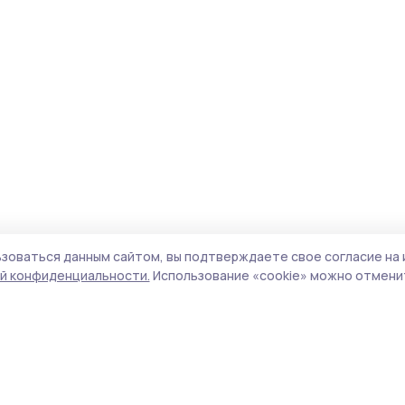
зоваться данным сайтом, вы подтверждаете свое согласие на 
й конфиденциальности.
Использование «cookie» можно отменит
Учредители (соучредители):
ООО
Поли
«Издательский дом «Тамбов», Администрация
Сайт
Первомайского муниципального округа
cook
Тамбовской области.
сайт
Адрес редакции:
392000, Тамбовская обл.,
испо