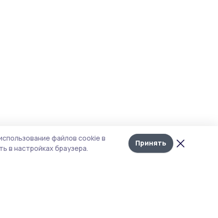
использование файлов cookie в
Принять
ь в настройках браузера.
тика конфиденциальности
 содержит сервисы, использующие
ies. Продолжая пользоваться данным
ом, вы подтверждаете свое согласие на
льзование файлов cookie в соответствии с