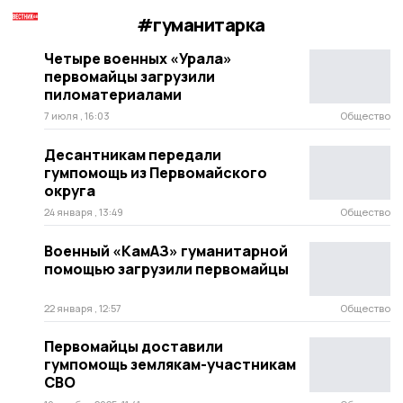
#гуманитарка
Четыре военных «Урала»
первомайцы загрузили
пиломатериалами
7 июля , 16:03
Общество
Десантникам передали
гумпомощь из Первомайского
округа
24 января , 13:49
Общество
Военный «КамАЗ» гуманитарной
помощью загрузили первомайцы
22 января , 12:57
Общество
Первомайцы доставили
гумпомощь землякам-участникам
СВО