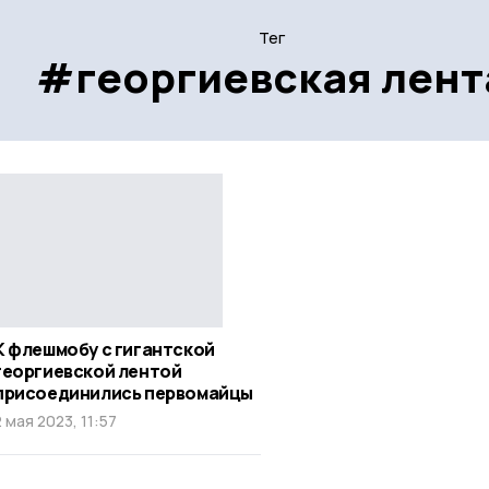
Тег
#георгиевская лент
К флешмобу с гигантской
георгиевской лентой
присоединились первомайцы
2 мая 2023, 11:57