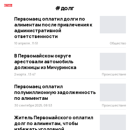
#долг
Первомаец оплатил долги по
алиментам после привлечения к
административной
ответственности
10 апреля , 11:51
Общество
В Первомайском округе
арестовали автомобиль
должницы из Мичуринска
2 марта , 13:47
Происшествие
Первомаец оплатил
полумиллионную задолженность
по алиментам
30 сентября 2025, 08:53
Происшествие
Житель Первомайского оплатил
долг по алиментам, чтобы
избежать уголовной