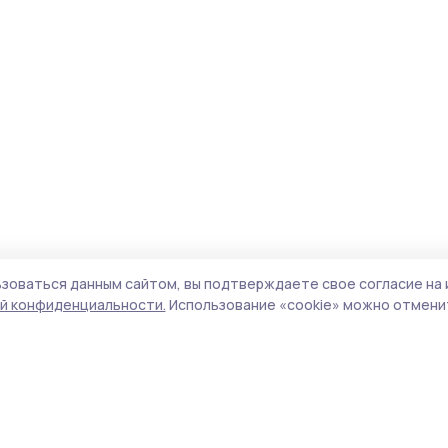
зоваться данным сайтом, вы подтверждаете свое согласие на 
й конфиденциальности.
Использование «cookie» можно отменит
Учредители (соучредители):
ООО
Поли
«Издательский дом «Тамбов», Администрация
Сайт
Первомайского муниципального округа
cook
Тамбовской области.
сайт
Адрес редакции:
392000, Тамбовская обл.,
испо