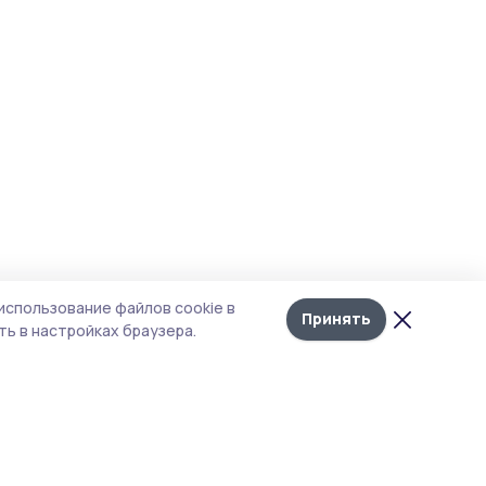
использование файлов cookie в
Принять
ь в настройках браузера.
тика конфиденциальности
 содержит сервисы, использующие
ies. Продолжая пользоваться данным
ом, вы подтверждаете свое согласие на
льзование файлов cookie в соответствии с