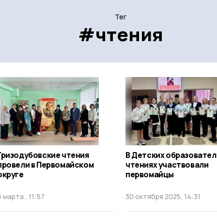
Тег
#чтения
Гризодубовские чтения
В Детских образовате
провели в Первомайском
чтениях участвовали
округе
первомайцы
6 марта , 11:57
30 октября 2025, 14:31