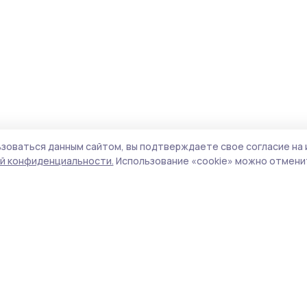
зоваться данным сайтом, вы подтверждаете свое согласие на 
й конфиденциальности.
Использование «cookie» можно отменит
Учредители (соучредители):
ООО
Поли
«Издательский дом «Тамбов», Администрация
Сайт
Первомайского муниципального округа
cook
Тамбовской области.
сайт
Адрес редакции:
392000, Тамбовская обл.,
испо
г.Тамбов, ш. Моршанское, д.14а
нас
Номер телефона редакции:
8 (4752) 45-05-
конф
76
можн
Электронная почта редакции:
Все
vestnik68@mail.ru