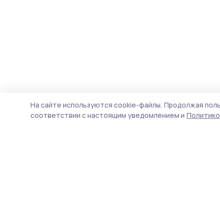
На сайте используются cookie-файлы.
Продолжая поль
соответствии с настоящим уведомлением и
Политико
Вестник 68
Новости
Истории
Карточки
Фотогалереи
Проекты