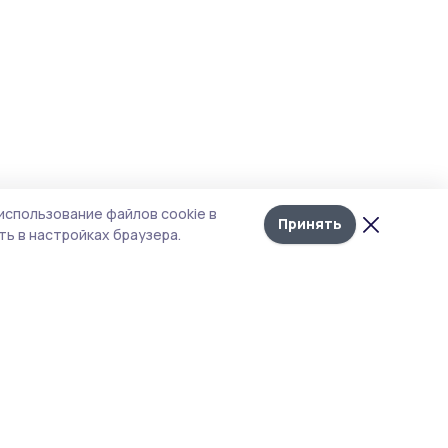
использование файлов cookie в
Принять
ь в настройках браузера.
тика конфиденциальности
 содержит сервисы, использующие
ies. Продолжая пользоваться данным
ом, вы подтверждаете свое согласие на
льзование файлов cookie в соответствии с
тоящим уведомлением и Политикой
иденциальности. Использование «cookie»
о отменить в настройках браузера.
 материалы сайта защищены законом об