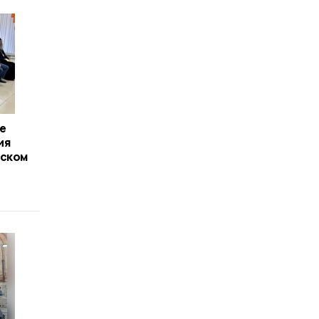
е
ия
йском