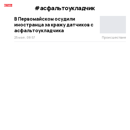
#асфальтоукладчик
В Первомайском осудили
иностранца за кражу датчиков с
асфальтоукладчика
25 мая , 08:57
Происшествие