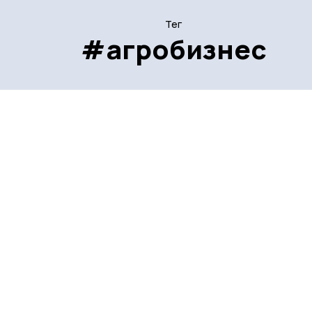
Тег
#агробизнес