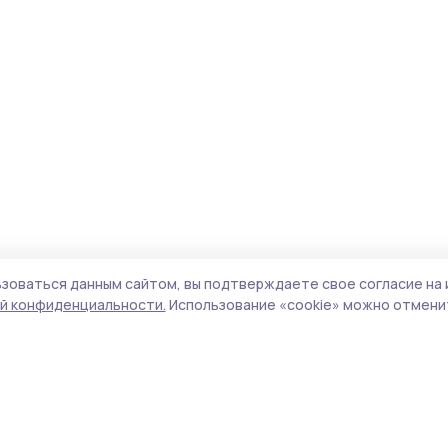
зоваться данным сайтом, вы подтверждаете свое согласие на 
й конфиденциальности.
Использование «cookie» можно отменит
Учредители (соучредители):
ООО
Поли
«Издательский дом «Тамбов», Администрация
Сайт
Первомайского муниципального округа
cook
Тамбовской области.
сайт
Адрес редакции:
392000, Тамбовская обл.,
испо