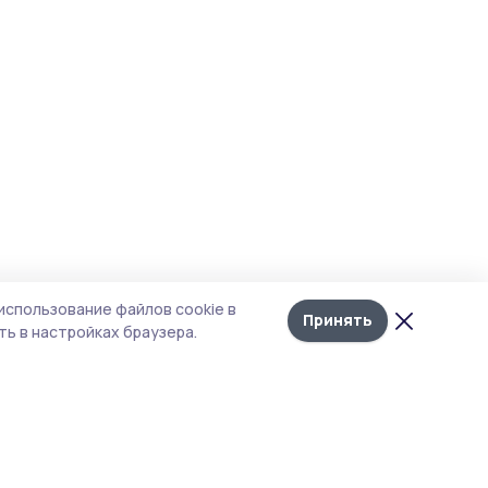
использование файлов cookie в
Принять
ь в настройках браузера.
тика конфиденциальности
 содержит сервисы, использующие
ies. Продолжая пользоваться данным
ом, вы подтверждаете свое согласие на
льзование файлов cookie в соответствии с