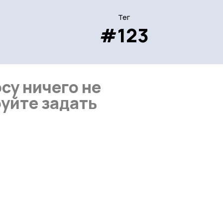
Тег
#123
су ничего не
уйте задать