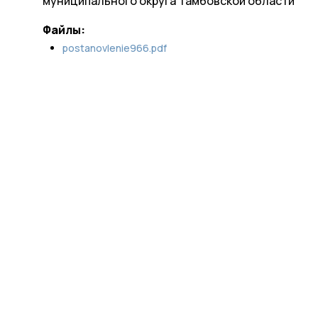
муниципального округа Тамбовской области
Файлы:
postanovlenie966.pdf