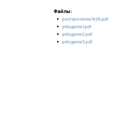
Файлы:
postanovlenie1626.pdf
prilogenie1.pdf
prilogenie2.pdf
prilogenie3.pdf