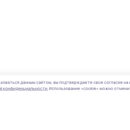
зоваться данным сайтом, вы подтверждаете свое согласие на 
й конфиденциальности.
Использование «cookie» можно отменит
Учредители (соучредители):
ООО
Поли
«Издательский дом «Тамбов», Администрация
Сайт
Первомайского муниципального округа
cook
Тамбовской области.
сайт
Адрес редакции:
392000, Тамбовская обл.,
испо