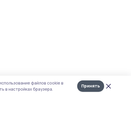
использование файлов cookie в
Принять
ь в настройках браузера.
тика конфиденциальности
 содержит сервисы, использующие
ies. Продолжая пользоваться данным
ом, вы подтверждаете свое согласие на
льзование файлов cookie в соответствии с