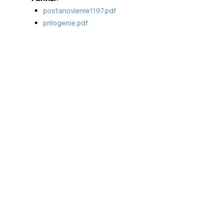
postanovlenie1197.pdf
prilogenie.pdf