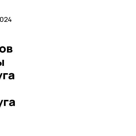
2024
ов
ы
уга
уга