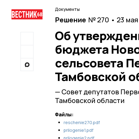
Документы
Решение
№ 270 • 23 мая
Об утвержден
бюджета Ново
сельсовета П
Тамбовской об
— Совет депутатов Пер
Тамбовской области
Файлы:
reschenie270.pdf
prilogenie1.pdf
prilogenie2.pdf