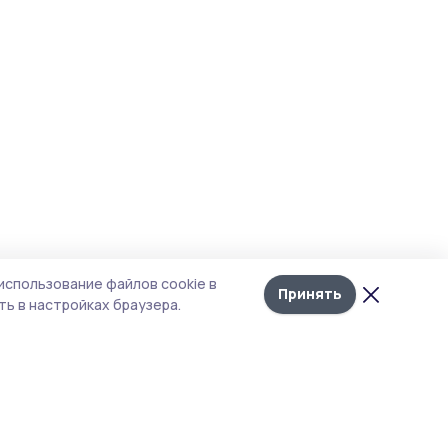
использование файлов cookie в
Принять
ь в настройках браузера.
тика конфиденциальности
 содержит сервисы, использующие
ies. Продолжая пользоваться данным
ом, вы подтверждаете свое согласие на
льзование файлов cookie в соответствии с