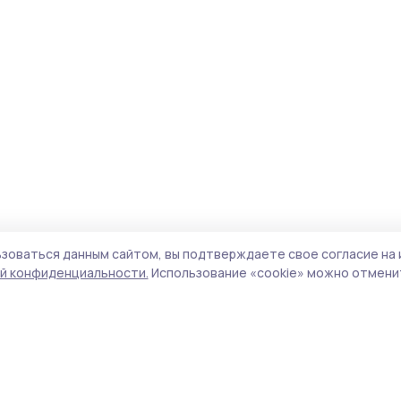
зоваться данным сайтом, вы подтверждаете свое согласие на 
й конфиденциальности.
Использование «cookie» можно отменит
Учредители (соучредители):
ООО
Поли
«Издательский дом «Тамбов», Администрация
Сайт
Первомайского муниципального округа
cook
Тамбовской области.
сайт
Адрес редакции:
392000, Тамбовская обл.,
испо