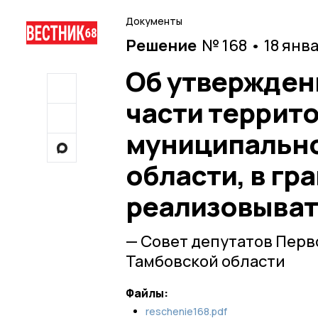
Документы
Решение
№ 168 • 18 янв
Об утвержден
части террит
муниципально
области, в гр
реализовыват
— Совет депутатов Пер
Тамбовской области
Файлы:
reschenie168.pdf