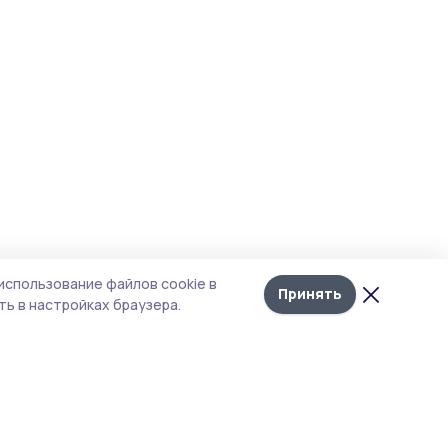
использование файлов cookie в
Принять
ь в настройках браузера.
тика конфиденциальности
 содержит сервисы, использующие
ies. Продолжая пользоваться данным
ом, вы подтверждаете свое согласие на
льзование файлов cookie в соответствии с