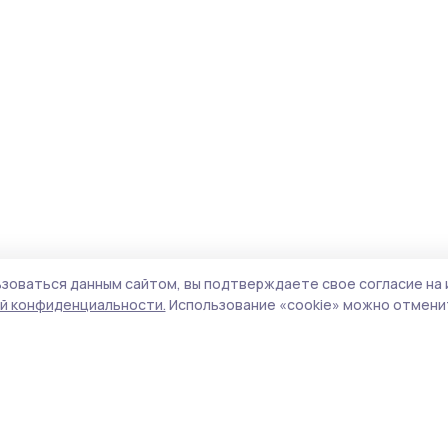
зоваться данным сайтом, вы подтверждаете свое согласие на 
й конфиденциальности.
Использование «cookie» можно отменит
Учредители (соучредители):
ООО
Поли
«Издательский дом «Тамбов», Администрация
Сайт
Первомайского муниципального округа
cook
Тамбовской области.
сайт
Адрес редакции:
392000, Тамбовская обл.,
испо