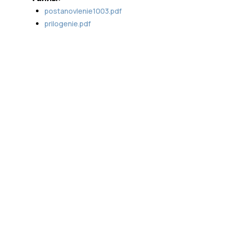
postanovlenie1003.pdf
prilogenie.pdf