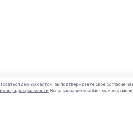
зоваться данным сайтом, вы подтверждаете свое согласие на 
й конфиденциальности.
Использование «cookie» можно отменит
Учредители (соучредители):
ООО
Поли
«Издательский дом «Тамбов», Администрация
Сайт
Первомайского муниципального округа
cook
Тамбовской области.
сайт
Адрес редакции:
392000, Тамбовская обл.,
испо