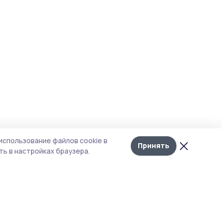
использование файлов cookie в
Принять
ь в настройках браузера.
тика конфиденциальности
 содержит сервисы, использующие
ies. Продолжая пользоваться данным
ом, вы подтверждаете свое согласие на
льзование файлов cookie в соответствии с