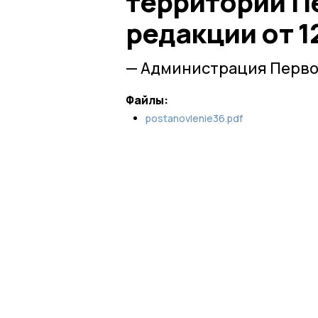
территории П
редакции от 1
— Администрация Перво
Файлы:
postanovlenie36.pdf