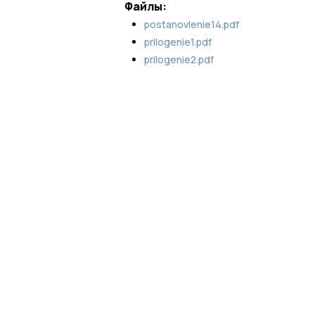
Файлы:
postanovlenie14.pdf
prilogenie1.pdf
prilogenie2.pdf