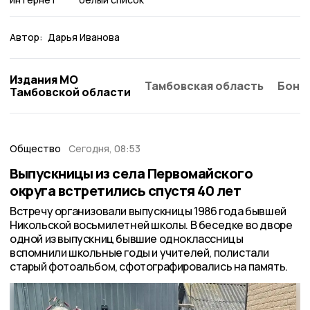
Автор:
Дарья Иванова
Издания МО
Тамбовская область
Бонд
Тамбовской области
Общество
Сегодня, 08:53
Выпускницы из села Первомайского
округа встретились спустя 40 лет
Встречу организовали выпускницы 1986 года бывшей
Никольской восьмилетней школы. В беседке во дворе
одной из выпускниц бывшие одноклассницы
вспомнили школьные годы и учителей, полистали
старый фотоальбом, сфотографировались на память.