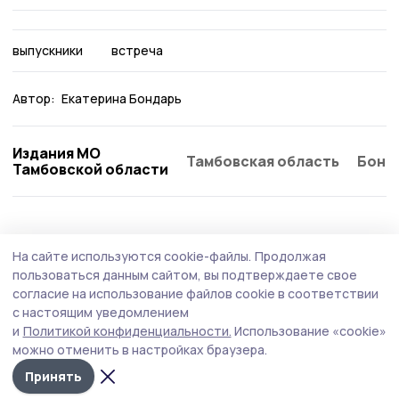
выпускники
встреча
Автор:
Екатерина Бондарь
Издания МО
Тамбовская область
Бонд
Тамбовской области
Общество
Вчера, 17:57
На сайте используются cookie-файлы.
Продолжая
Гигантский помидор вырастила
пользоваться данным сайтом, вы подтверждаете свое
жительница Первомайского округа
согласие на использование файлов cookie в соответствии
с настоящим уведомлением
Двухкилограммовый томат сорта «Сибирский
и
Политикой конфиденциальности.
Использование «cookie»
тяжеловес» вырос в теплице Любови Поповой из села
можно отменить в настройках браузера.
Хоботец-Васильевское. Овощ ещё не дозрел и ждёт
своего «звёздного часа». Скорее всего, помидор
Принять
пойдёт на томатный сок или кетчуп.