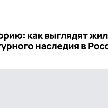
орию: как выглядят жи
турного наследия в Рос