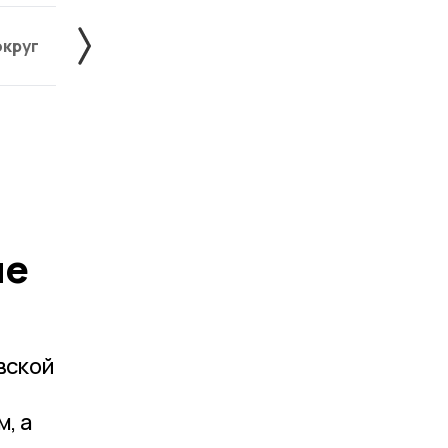
округ
Жердевский округ
Знаменский округ
ые
вской
, а