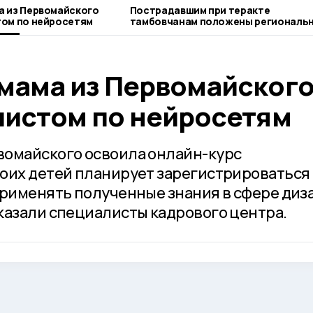
а из Первомайского
Пострадавшим при теракте
том по нейросетям
тамбовчанам положены региональ
выплаты
мама из Первомайског
листом по нейросетям
вомайского освоила онлайн-курс
оих детей планирует зарегистрироваться 
применять полученные знания в сфере диз
казали специалисты кадрового центра.