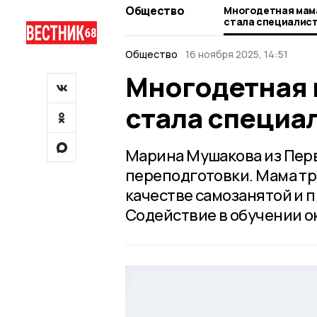
Общество
Многодетная мам
стала специалис
Общество
16 ноября 2025, 14:51
Многодетная 
стала специа
Марина Мушакова из Пер
переподготовки. Мама тр
качестве самозанятой и 
Содействие в обучении о