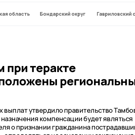
кая область
Бондарский округ
Гавриловский 
 при теракте
 положены региональн
 выплат утвердило правительство Тамбо
 назначения компенсации будет являться
ля о признании гражданина пострадавшим