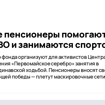
е пенсионеры помогаю
ВО и занимаются спорт
 фонда организуют для активистов Центр
ния «Первомайское серебро» занятия в
динавской ходьбой. Пенсионеры вносят св
бщей победы — плетут маскировочные сети