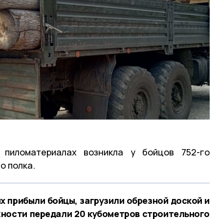
 пиломатериалах возникла у бойцов 752-го
о полка.
х прибыли бойцы, загрузили обрезной доской и
жности передали 20 кубометров строительного