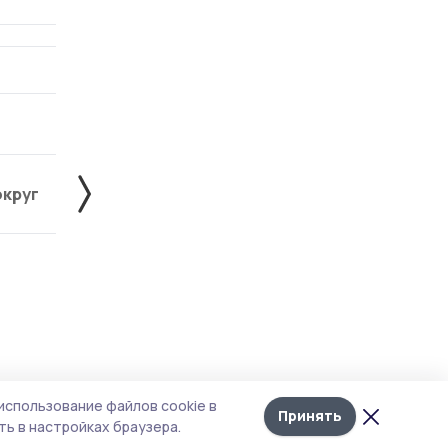
округ
Жердевский округ
Знаменский округ
Лента
10
использование файлов cookie в
новостей
Принять
ь в настройках браузера.