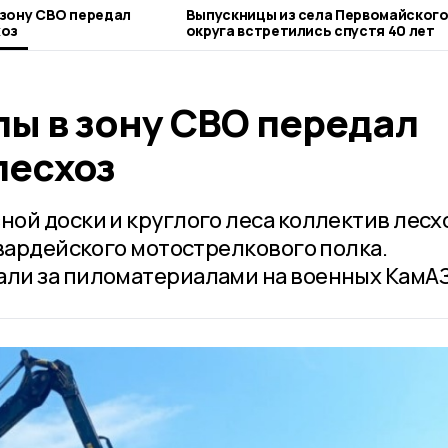
зону СВО передал
Выпускницы из села Первомайског
хоз
округа встретились спустя 40 лет
ы в зону СВО передал
лесхоз
ой доски и круглого леса коллектив лесх
гвардейского мотострелкового полка.
ли за пиломатериалами на военных КамАЗ