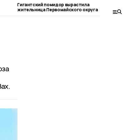
о
Гигантский помидор вырастила
Сервисом 
жительница Первомайского округа
новорожд
первомайс
оза
ах.