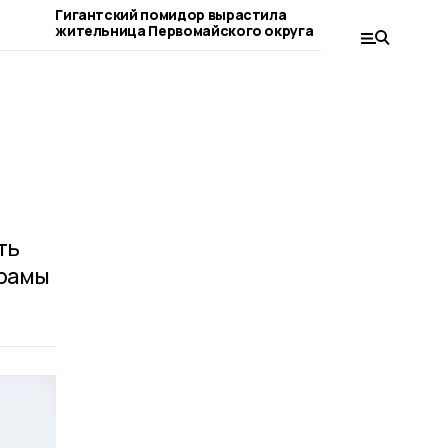
о
Гигантский помидор вырастила
Сервисом 
жительница Первомайского округа
новорожд
первомайс
ть
храмы