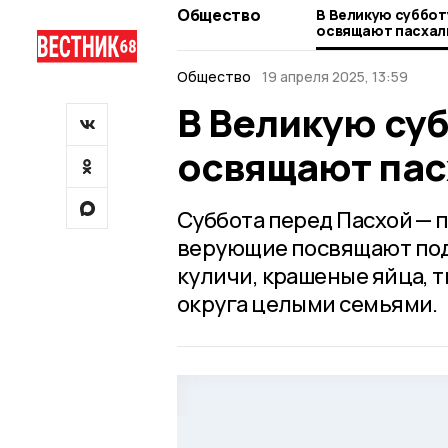
Общество
В Великую суббо
освящают пасхал
Общество
19 апреля 2025, 13:59
В Великую су
освящают пас
Суббота перед Пасхой — 
верующие посвящают под
куличи, крашеные яйца, 
округа целыми семьями.