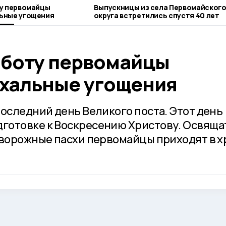
ту первомайцы
Выпускницы из села Первомайског
ьные угощения
округа встретились спустя 40 лет
бботу первомайцы
хальные угощения
последний день Великого поста. Этот день
готовке к Воскресению Христову. Освяща
творожные пасхи первомайцы приходят в 