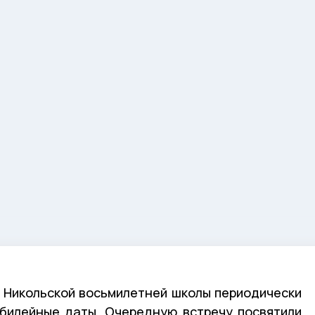
 Никольской восьмилетней школы периодически
юбилейные даты. Очередную встречу посвятили