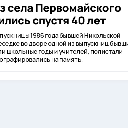
з села Первомайского
ились спустя 40 лет
пускницы 1986 года бывшей Никольской
еседке во дворе одной из выпускниц бывш
и школьные годы и учителей, полистали
ографировались на память.