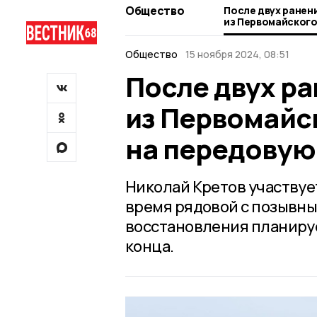
Общество
После двух ранен
из Первомайского
на передовую
Общество
15 ноября 2024, 08:51
После двух р
из Первомайс
на передовую
Николай Кретов участвует
время рядовой с позывны
восстановления планируе
конца.