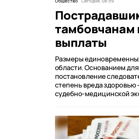
Общество
Сегодня, 08:59
Пострадавшим
тамбовчанам
выплаты
Размеры единовременных
области. Основанием для
постановление следовате
степень вреда здоровью 
судебно-медицинской эк