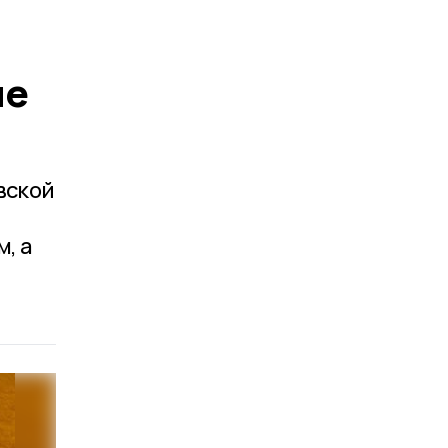
ые
вской
, а