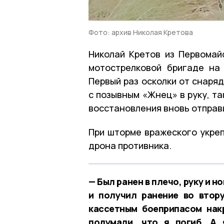
Фото: архив Николая Кретова
Николай Кретов из Первомай
мотострелковой бригаде на
Первый раз осколки от снаря
с позывным «Жнец» в руку, та
восстановления вновь отправ
При шторме вражеского укреп
дрона противника.
— Был ранен в плечо, руку и н
и получил ранение во втор
кассетным боеприпасом нак
подумали, что я погиб. А 