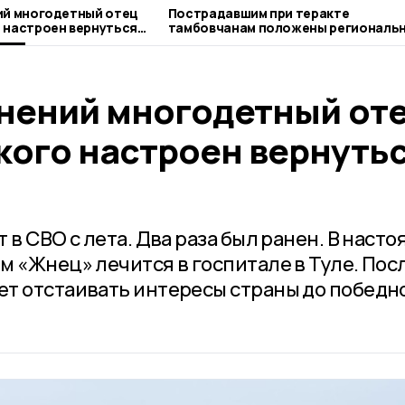
ий многодетный отец
Пострадавшим при теракте
 настроен вернуться
тамбовчанам положены региональ
выплаты
анений многодетный от
кого настроен вернуть
 в СВО с лета. Два раза был ранен. В наст
м «Жнец» лечится в госпитале в Туле. Пос
т отстаивать интересы страны до победн