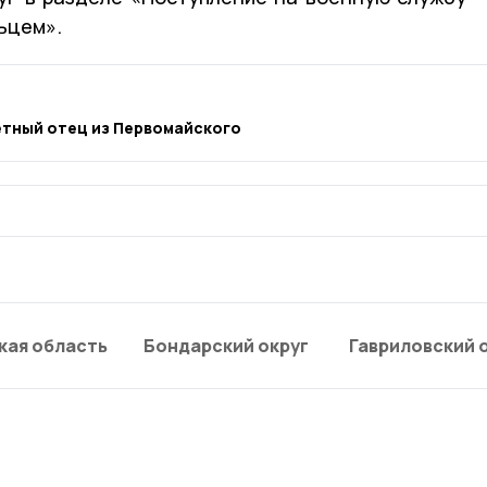
ьцем».
етный отец из Первомайского
кая область
Бондарский округ
Гавриловский 