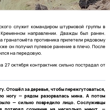
ского служит командиром штурмовой группы в
 Кременном направлении. Дважды был ранен.
да гранатомёта противника прилетели рядовому
кже он получил пулевое ранение в плечо. После
ился на передовую.
а 27 октября контрактник сильно пострадал от
огу. Отошёл за деревья, чтобы пережгутоваться,
ую ногу — рядом разорвалась мина. А потом
рыло — сильно повредило лицо. Сослуживцы
я потерял сознание на несколько минут, —