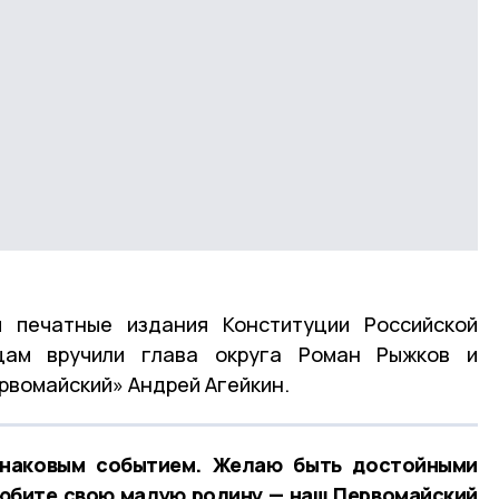
 печатные издания Конституции Российской
ам вручили глава округа Роман Рыжков и
вомайский» Андрей Агейкин.
знаковым событием. Желаю быть достойными
юбите свою малую родину — наш Первомайский