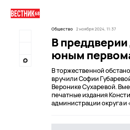
Общество
2 ноября 2024, 11:37
В преддверии
юным первома
В торжественной обстано
вручили Софии Губарево
Веронике Сухаревой. Вме
печатные издания Консти
администрации округа и