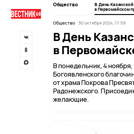
Общество
В День Казанской
в Первомайском п
Общество
30 октября 2024, 17:59
В День Казан
в Первомайск
В понедельник, 4 ноября,
Богоявленского благочин
от храма Покрова Пресвя
Радонежского. Присоедини
желающие.