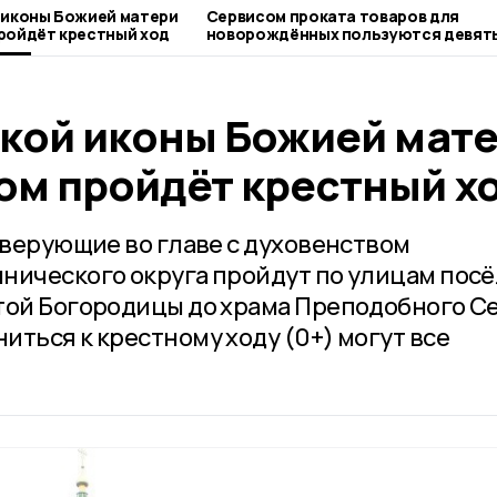
 иконы Божией матери
Сервисом проката товаров для
ройдёт крестный ход
новорождённых пользуются девят
первомайских семей
ской иконы Божией мат
ом пройдёт крестный х
 верующие во главе с духовенством
нического округа пройдут по улицам посё
той Богородицы до храма Преподобного С
ться к крестному ходу (0+) могут все