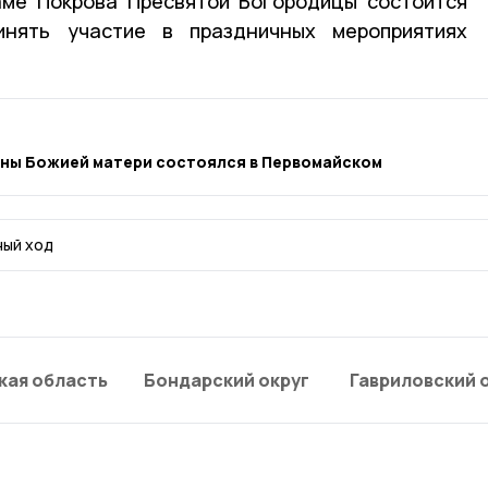
аме Покрова Пресвятой Богородицы состоится
инять участие в праздничных мероприятиях
оны Божией матери состоялся в Первомайском
ный ход
кая область
Бондарский округ
Гавриловский 