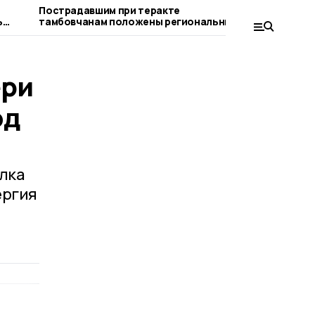
Пострадавшим при теракте
Первомайц
ь
тамбовчанам положены региональные
«уловом» 
выплаты
ери
од
лка
ергия