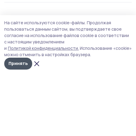
Общество
5 августа , 14:58
На сайте используются cookie-файлы.
Продолжая
В последний путь проводили участника
пользоваться данным сайтом, вы подтверждаете свое
СВО из Первомайского округа
согласие на использование файлов cookie в соответствии
с настоящим уведомлением
Сергей Зыков из посёлка Хоботово погиб во время
и
Политикой конфиденциальности.
Использование «cookie»
выполнения боевых задач 14 июня 2026 года. Жители
можно отменить в настройках браузера.
округа простились с погибшим сегодня, 5 августа. На
момент гибели участнику СВО было 35 лет.
Принять