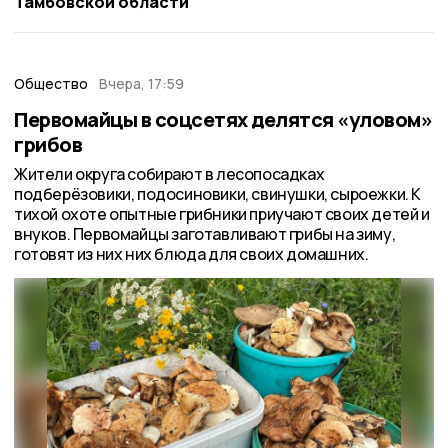
Тамбовской области
Общество
Вчера, 17:59
Первомайцы в соцсетях делятся «уловом»
грибов
Жители округа собирают в лесопосадках
подберёзовики, подосиновики, свинушки, сыроежки. К
тихой охоте опытные грибники приучают своих детей и
внуков. Первомайцы заготавливают грибы на зиму,
готовят из них них блюда для своих домашних.