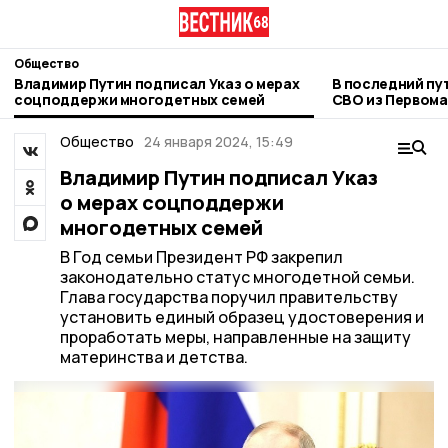
Общество
Владимир Путин подписал Указ о мерах
В последний пу
соцподдержи многодетных семей
СВО из Первома
Общество
24 января 2024, 15:49
Владимир Путин подписал Указ
о мерах соцподдержи
многодетных семей
В Год семьи Президент РФ закрепил
законодательно статус многодетной семьи.
Глава государства поручил правительству
установить единый образец удостоверения и
проработать меры, направленные на защиту
материнства и детства.