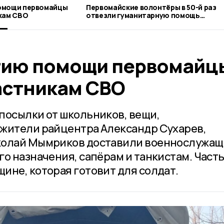
омощи первомайцы
Первомайские волонтёры в 50-й раз
кам СВО
отвезли гуманитарную помощь
участникам СВО
тию помощи первомайц
астникам СВО
посылки от школьников, вещи,
жители райцентра Александр Сухарев,
колай Мымриков доставили военнослужа
о назначения, сапёрам и танкистам. Част
ине, которая готовит для солдат.