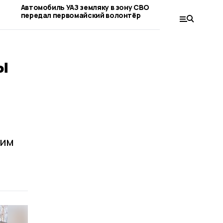
Автомобиль УАЗ земляку в зону СВО
Бензопилы, 
передал первомайский волонтёр
участникам
единоросс
ы
щим
ь