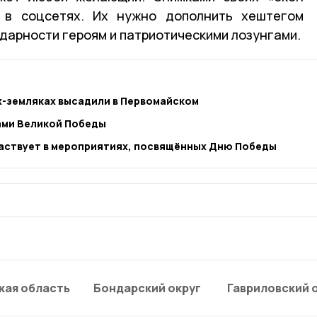
 в соцсетях. Их нужно дополнить хештегом
арности героям и патриотическими лозунгами.
х-земляках высадили в Первомайском
ами Великой Победы
аствует в мероприятиях, посвящённых Дню Победы
кая область
Бондарский округ
Гавриловский 