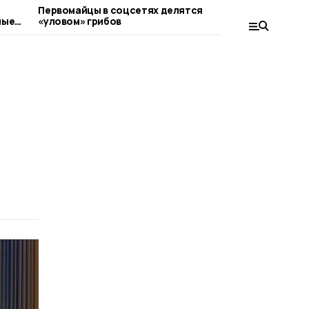
Первомайцы в соцсетях делятся
В последн
ные
«уловом» грибов
СВО из Пе