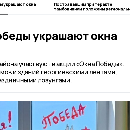
ы украшают окна
Пострадавшим при теракте
тамбовчанам положены региональ
выплаты
беды украшают окна
йона участвуют в акции «Окна Победы».
мов и зданий георгиевскими лентами,
аздничными лозунгами.