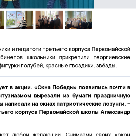
ики и педагоги третьего корпуса Первомайской
бинетов школьники прикрепили георгиевские
фигурки голубей, красные гвоздики, звёзды.
ует в акции. «Окна Победы» появились почти в
нтузиазмом вырезали из бумаги праздничную
ы написали на окнах патриотические лозунги, –
тьего корпуса Первомайской школы Александр
ет любой желающий. Снимками своих «окон