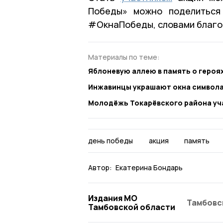
Победы» можно поделиться
#ОкнаПобеды, словами благод
Материалы по теме:
Яблоневую аллею в память о героя
Инжавинцы украшают окна символ
Молодёжь Токарёвского района уч
день победы
акция
память
Автор:
Екатерина Бондарь
Издания МО
Тамбовс
Тамбовской области