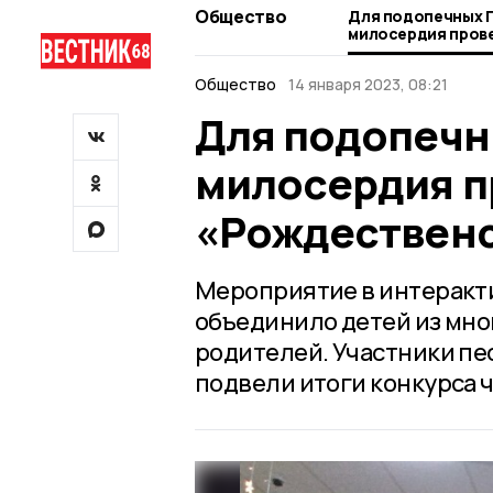
Общество
Для подопечных 
милосердия пров
«Рождественские
Общество
14 января 2023, 08:21
Для подопечн
милосердия п
«Рождественс
Мероприятие в интеракт
объединило детей из мно
родителей. Участники пе
подвели итоги конкурса 