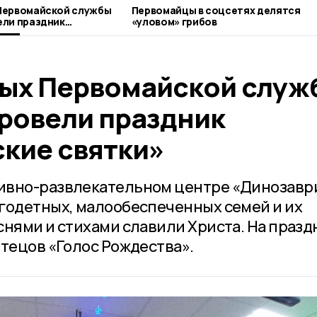
Первомайской службы
Первомайцы в соцсетях делятся
ели праздник
«уловом» грибов
 святки»
ых Первомайской служ
ровели праздник
кие святки»
ивно-развлекательном центре «Динозавр
годетных, малообеспеченных семей и их
снями и стихами славили Христа. На празд
чтецов «Голос Рождества».