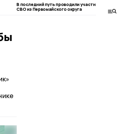
В последний путь проводили участника
Семья пог
СВО из Первомайского округа
округа по
неравнод
бы
ик»
нике