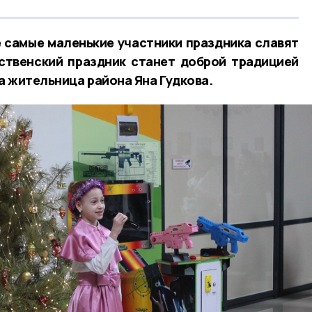
е самые маленькие участники праздника славят
ственский праздник станет доброй традицией
а жительница района Яна Гудкова.