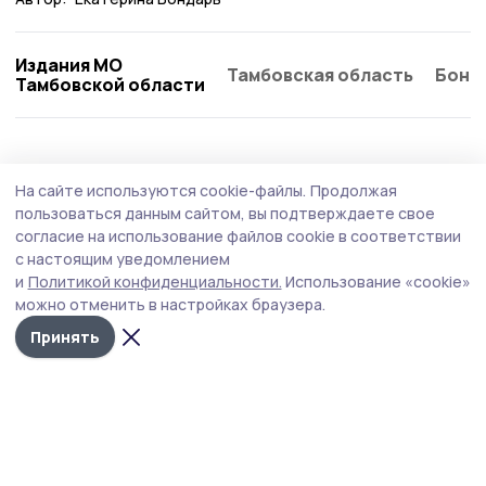
Издания МО
Тамбовская область
Бонд
Тамбовской области
Общество
Сегодня, 14:59
На сайте используются cookie-файлы.
Продолжая
Сервисом проката товаров для
пользоваться данным сайтом, вы подтверждаете свое
новорождённых пользуются девять
согласие на использование файлов cookie в соответствии
с настоящим уведомлением
первомайских семей
и
Политикой конфиденциальности.
Использование «cookie»
Бесплатная услуга на основе договора востребована у
можно отменить в настройках браузера.
многодетных и малоимущих семей округа. Особым
Принять
спросом пользуются кроватки, коляски, подогреватели
детского питания.