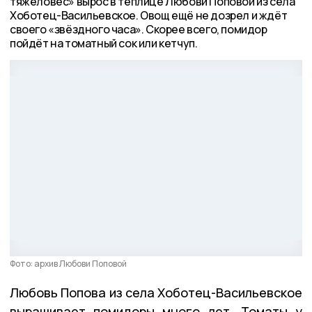
тяжеловес» вырос в теплице Любови Поповой из села
Хоботец-Васильевское. Овощ ещё не дозрел и ждёт
своего «звёздного часа». Скорее всего, помидор
пойдёт на томатный сок или кетчуп.
Фото: архив Любови Поповой
Любовь Попова из села Хоботец-Васильевское
выращивает помидоры много лет. Томаты у