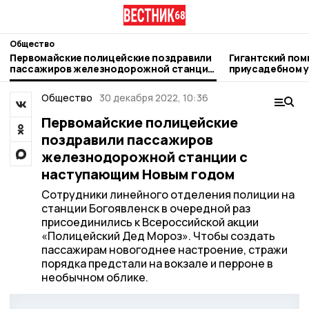
Общество
Первомайские полицейские поздравили
Гигантский пом
пассажиров железнодорожной станции
приусадебном у
с наступающим Новым годом
жительница Пе
Общество
30 декабря 2022, 10:36
Первомайские полицейские
поздравили пассажиров
железнодорожной станции с
наступающим Новым годом
Сотрудники линейного отделения полиции на
станции Богоявленск в очередной раз
присоединились к Всероссийской акции
«Полицейский Дед Мороз». Чтобы создать
пассажирам новогоднее настроение, стражи
порядка предстали на вокзале и перроне в
необычном облике.