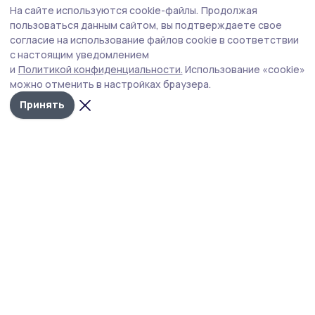
На сайте используются cookie-файлы.
Продолжая
Гигантский помидор вырастила
пользоваться данным сайтом, вы подтверждаете свое
жительница Первомайского округа
согласие на использование файлов cookie в соответствии
с настоящим уведомлением
Двухкилограммовый томат сорта «Сибирский
и
Политикой конфиденциальности.
Использование «cookie»
тяжеловес» вырос в теплице Любови Поповой из села
можно отменить в настройках браузера.
Хоботец-Васильевское. Овощ ещё не дозрел и ждёт
своего «звёздного часа». Скорее всего, помидор
Принять
пойдёт на томатный сок или кетчуп.