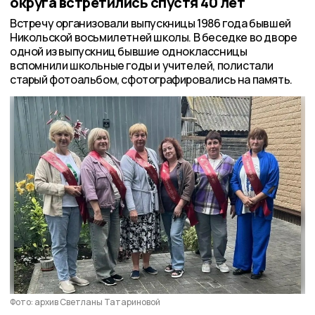
округа встретились спустя 40 лет
Встречу организовали выпускницы 1986 года бывшей
Никольской восьмилетней школы. В беседке во дворе
одной из выпускниц бывшие одноклассницы
вспомнили школьные годы и учителей, полистали
старый фотоальбом, сфотографировались на память.
Фото: архив Светланы Татариновой