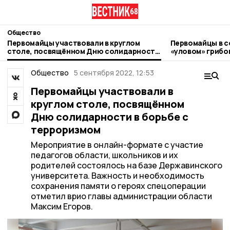
Общество
Первомайцы участвовали в круглом
Первомайцы в с
столе, посвящённом Дню солидарности
«уловом» грибо
в борьбе с терроризмом
Общество
5 сентября 2022, 12:53
Первомайцы участвовали в
круглом столе, посвящённом
Дню солидарности в борьбе с
терроризмом
Мероприятие в онлайн-формате с участие
педагогов области, школьников и их
родителей состоялось на базе Державинского
университета. Важность и необходимость
сохранения памяти о героях спецоперации
отметил врио главы администрации области
Максим Егоров.