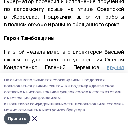
Губернатор проверил и исполнение поручения
по капремонту крыши на улице Советской
в Жердевке. Подрядчик выполнил работы
в полном объёме и раньше обещанного срока.
Герои Тамбовщины
На этой неделе вместе с директором Высшей
школы государственного управления Олегом
Кондратенко Евгений Первышов
вручил
дипломы выпускникам региональной кадровой
На сайте используются cookie-файлы.
Продолжая
программы «Герои Тамбовщины». Эта
пользоваться данным сайтом, вы подтверждаете свое
программа разрабатывалась по инициативе
согласие на использование файлов cookie в соответствии
Евгения Первышова — выпускника
с настоящим уведомлением
и
Политикой конфиденциальности.
Использование «cookie»
федеральной программы «Время героев», и
можно отменить в настройках браузера.
реализовывалась вместе с его коллегами по
Принять
программе — Алексеем Кондратьевым и