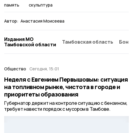
память
скульптура
Автор:
Анастасия Моисеева
Издания МО
Тамбовская область
Бонд
Тамбовской области
Общество
Сегодня, 15:01
Неделя с Евгением Первышовым: ситуация
на топливном рынке, чистота в городе и
приоритеты образования
Губернатор держит на контроле ситуацию с бензином,
требует навести порядок с мусором в Тамбове.