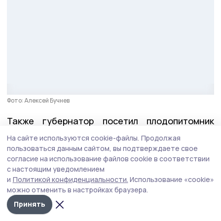
Фото: Алексей Бучнев
Также губернатор посетил плодопитомник
«Жердевский», где выращивают вишню,
На сайте используются cookie-файлы.
Продолжая
яблоки, зерновые и подсолнечник. Продукция
пользоваться данным сайтом, вы подтверждаете свое
согласие на использование файлов cookie в соответствии
реализуется со знаком «Тамбовская марка».
с настоящим уведомлением
и
Политикой конфиденциальности.
Использование «cookie»
Вместе с председателем комитета облдумы по
можно отменить в настройках браузера.
аграрным вопросам Сергеем Хаустовым
Принять
Евгений Первышов
проверил
модернизацию