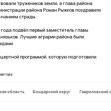
вовали тружеников земли, а глава района
министрации района Роман Рыжков поздравили
ончанием страды.
 года подвёл первый заместитель главы
нязьков. Лучшие аграрии района были
адами.
цертной программой, которую подготовили
 автора
кая область
Бондарский округ
Гавриловский 