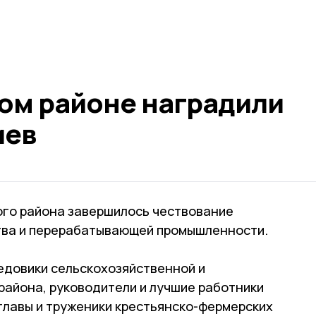
ом районе наградили
иев
го района завершилось чествование
тва и перерабатывающей промышленности.
редовики сельскохозяйственной и
айона, руководители и лучшие работники
главы и труженики крестьянско-фермерских