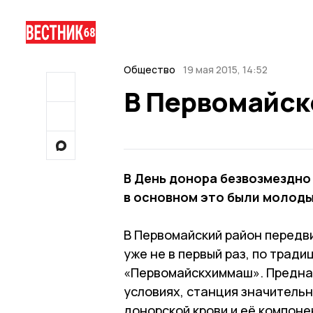
Общество
19 мая 2015, 14:52
В Первомайск
В День донора безвозмездно
в основном это были молод
В Первомайский район передв
уже не в первый раз, по трад
«Первомайскхиммаш». Предна
условиях, станция значительн
донорской крови и её компоне