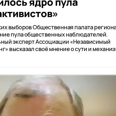
илось ядро пула
активистов»
ких выборов Общественная палата регион
ние пула общественных наблюдателей.
ный эксперт Ассоциации «Независимый
» высказал своё мнение о сути и механи