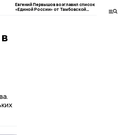
Евгений Первышов возглавил список
Список ка
«Единой России» от Тамбовской
выборы ут
области на выборах в Госдуму
единорос
 в
ва.
ьких