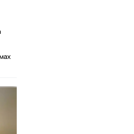
а
змах