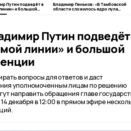
ир Путин подведёт в
Владимир Пеньков: «В Тамбовской
линии» и большой
области сложилось ядро пула
ии
гражданских активистов»
адимир Путин подведёт
мой линии» и большой
ренции
ирать вопросы для ответов и даст
ения уполномоченным лицам по решению
ут направить обращения главе государст
14 декабря в 12:00 в прямом эфире нескол
ций.