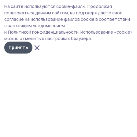
Аварийные участки теплосетей меняют в
На сайте используются cookie-файлы.
Продолжая
Первомайском
пользоваться данным сайтом, вы подтверждаете свое
согласие на использование файлов cookie в соответствии
с настоящим уведомлением
и
Политикой конфиденциальности.
Использование «cookie»
ремонт
теплосеть
участок
можно отменить в настройках браузера.
Принять
Автор:
Ольга Чивилева
Издания МО
Тамбовская область
Бонд
Тамбовской области
ЖКХ
5 мая , 10:51
Отопительный сезон в Первомайском
округе завершили 5 мая
Соответствующее постановление подписал глава
Первомайского округа Роман Рыжков. Решение принято