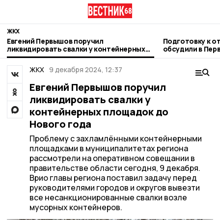
ЖКХ
Евгений Первышов поручил
Подготовку к о
ликвидировать свалки у контейнерных
обсудили в Пер
площадок до Нового года
ЖКХ
9 декабря 2024, 12:37
Евгений Первышов поручил
ликвидировать свалки у
контейнерных площадок до
Нового года
Проблему с захламлёнными контейнерными
площадками в муниципалитетах региона
рассмотрели на оперативном совещании в
правительстве области сегодня, 9 декабря.
Врио главы региона поставил задачу перед
руководителями городов и округов вывезти
все несанкционированные свалки возле
мусорных контейнеров.