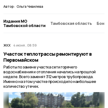
Автор:
Ольга Чивилева
Издания МО
Тамбовская область
Бонд
Тамбовской области
ЖКХ
4 июня , 08:59
Участок теплотрассы ремонтируют в
Первомайском
Работы по замене участка сети горячего
водоснабжения и отопления начались на прошлой
неделе. Всего заменят 312 метров трубопровода.
Именно на этом участке происходило наибольшее
количество утечек.