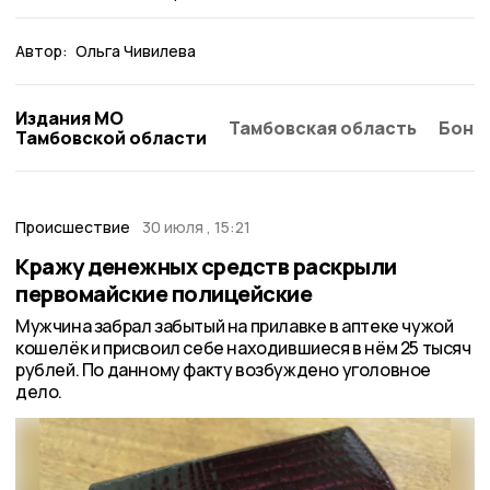
Автор:
Ольга Чивилева
Издания МО
Тамбовская область
Бонд
Тамбовской области
Происшествие
30 июля , 15:21
Кражу денежных средств раскрыли
первомайские полицейские
Мужчина забрал забытый на прилавке в аптеке чужой
кошелёк и присвоил себе находившиеся в нём 25 тысяч
рублей. По данному факту возбуждено уголовное
дело.