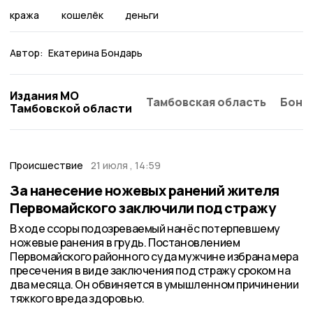
кража
кошелёк
деньги
Автор:
Екатерина Бондарь
Издания МО
Тамбовская область
Бонд
Тамбовской области
Происшествие
21 июля , 14:59
За нанесение ножевых ранений жителя
Первомайского заключили под стражу
В ходе ссоры подозреваемый нанёс потерпевшему
ножевые ранения в грудь. Постановлением
Первомайского районного суда мужчине избрана мера
пресечения в виде заключения под стражу сроком на
два месяца. Он обвиняется в умышленном причинении
тяжкого вреда здоровью.