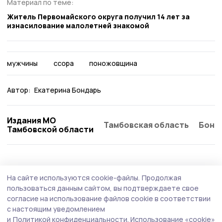
Материал по теме:
Житель Первомайского округа получил 14 лет за
изнасилование малолетней знакомой
мужчины
ссора
поножовщина
Автор:
Екатерина Бондарь
Издания МО
Тамбовская область
Бонд
Тамбовской области
Происшествие
18 июля , 08:37
На сайте используются cookie-файлы.
Продолжая
Минувшей ночью украинские
пользоваться данным сайтом, вы подтверждаете свое
беспилотники атаковали Котовск:
согласие на использование файлов cookie в соответствии
с настоящим уведомлением
погибли семь человек
и
Политикой конфиденциальности.
Использование «cookie»