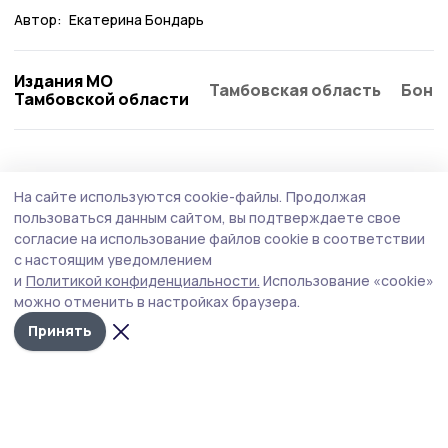
Автор:
Екатерина Бондарь
Издания МО
Тамбовская область
Бонд
Тамбовской области
Образование
4 августа , 15:30
На сайте используются cookie-файлы.
Продолжая
Державинский университет завершит
пользоваться данным сайтом, вы подтверждаете свое
переход на отечественное ПО к 2027 году
согласие на использование файлов cookie в соответствии
с настоящим уведомлением
Переход на российское программное обеспечение
и
Политикой конфиденциальности.
Использование «cookie»
должен повысить защиту информационных систем.
можно отменить в настройках браузера.
Принять